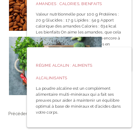
AMANDES : CALORIES, BIENFAITS
Valeur nutritionnelle pour 100 g Protéines :
20 g Glucides : 17 g Lipides : 54 g Apport
calorique des amandes Calories : 634 kcal
Les bienfaits On aime les amandes, que cela
soit au petit-déjeuner, au goûter ou encore à
l’apéritif. On sait qu’elles sont riches en
matières grasses, mais elles offrent de
bonnes
RÉGIME ALCALIN : ALIMENTS
ALCALINISANTS
La poudre alcaline est un complément
alimentaire multi-minéraux qui a fait ses
preuves pour aider à maintenir un équilibre
optimal à base de minéraux et d’acides dans
votre corps.
Précédent
1
2
3
Suivant