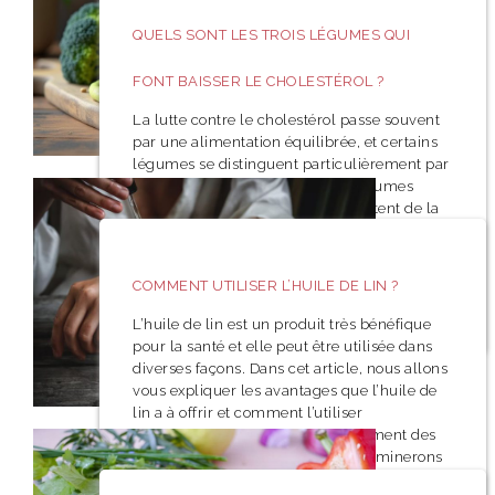
QUELS SONT LES TROIS LÉGUMES QUI
FONT BAISSER LE CHOLESTÉROL ?
La lutte contre le cholestérol passe souvent
par une alimentation équilibrée, et certains
légumes se distinguent particulièrement par
leur efficacité. Découvrez trois légumes
essentiels qui non seulement ajoutent de la
saveur à vos plats, mais qui contribuent
également à réduire le taux de cholestérol
dans le sang. Avec des propriétés bénéfiques
COMMENT UTILISER L’HUILE DE LIN ?
et des nutriments puissants,
L’huile de lin est un produit très bénéfique
pour la santé et elle peut être utilisée dans
diverses façons. Dans cet article, nous allons
vous expliquer les avantages que l’huile de
lin a à offrir et comment l’utiliser
correctement pour profiter pleinement des
bienfaits qu’elle apporte. Nous examinerons
également les différentes façons dont vous