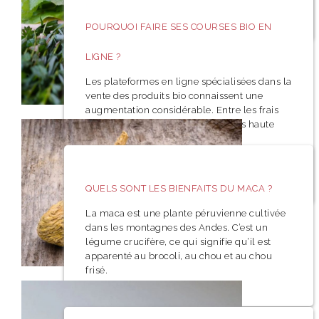
pouvez
POURQUOI FAIRE SES COURSES BIO EN
LIGNE ?
Les plateformes en ligne spécialisées dans la
vente des produits bio connaissent une
augmentation considérable. Entre les frais
moins élevés et les produits de très haute
qualité que vous pouvez y trouver,
découvrez les raisons pour lesquelles vous
devez faire vos courses bio en ligne.
QUELS SONT LES BIENFAITS DU MACA ?
La maca est une plante péruvienne cultivée
dans les montagnes des Andes. C’est un
légume crucifère, ce qui signifie qu’il est
apparenté au brocoli, au chou et au chou
frisé.