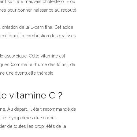
dant sur le « mauvais cholestérol » ou
ères pour donner naissance au redouté
 création de la L-carnitine. Cet acide
accélérant la combustion des graisses
ide ascorbique. Cette vitamine est
iques (comme le rhume des foins), de
me une éventuelle thérapie
e vitamine C ?
ns. Au départ, il était recommandé de
ce les symptômes du scorbut.
er de toutes les propriétés de la