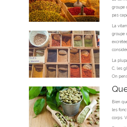
groupe 
pas capa
La vita
groupe d
excrété
considé
La plupa
C, les g
On pens
Que
Bien qu
les fonc
corps. V