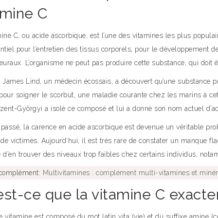
amine C
ine C, ou acide ascorbique, est l’une des vitamines les plus populair
ntiel pour l’entretien des tissus corporels, pour le développement d
euraux. L’organisme ne peut pas produire cette substance, qui doit ê
, James Lind, un médecin écossais, a découvert qu’une substance p
 pour soigner le scorbut, une maladie courante chez les marins à ce
Szent-Györgyi a isolé ce composé et lui a donné son nom actuel d’ac
 passé, la carence en acide ascorbique est devenue un véritable pro
 de victimes. Aujourd’hui, il est très rare de constater un manque flag
 d’en trouver des niveaux trop faibles chez certains individus, not
 complément:
Multivitamines : complément multi-vitamines et miné
est-ce que la vitamine C exact
 vitamine est composé du mot latin vita (vie) et du suffixe amine (c