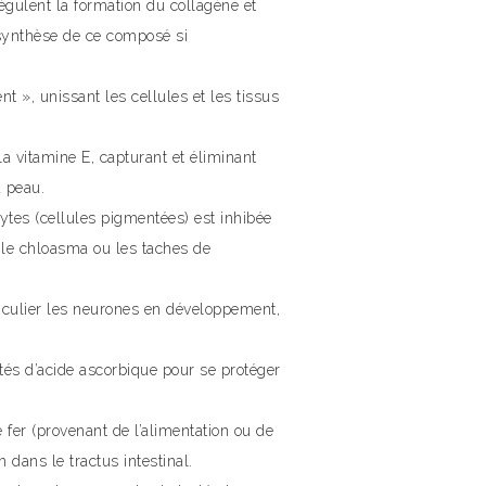
égulent la formation du collagène et
 synthèse de ce composé si
t », unissant les cellules et les tissus
a vitamine E, capturant et éliminant
a peau.
ytes (cellules pigmentées) est inhibée
 le chloasma ou les taches de
ticulier les neurones en développement,
és d’acide ascorbique pour se protéger
e fer (provenant de l’alimentation ou de
 dans le tractus intestinal.