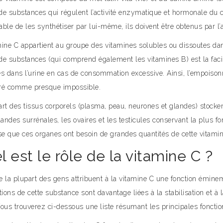
de substances qui régulent l’activité enzymatique et hormonale du
ble de les synthétiser par lui-même, ils doivent être obtenus par l’
mine C appartient au groupe des vitamines solubles ou dissoutes dan
e substances (qui comprend également les vitamines B) est la facili
es dans l’urine en cas de consommation excessive. Ainsi, l’empoison
ré comme presque impossible.
rt des tissus corporels (plasma, peau, neurones et glandes) stocken
landes surrénales, les ovaires et les testicules conservant la plus fo
e que ces organes ont besoin de grandes quantités de cette vitami
l est le rôle de la vitamine C ?
e la plupart des gens attribuent à la vitamine C une fonction émine
tions de cette substance sont davantage liées à la stabilisation et à 
ous trouverez ci-dessous une liste résumant les principales fonctions