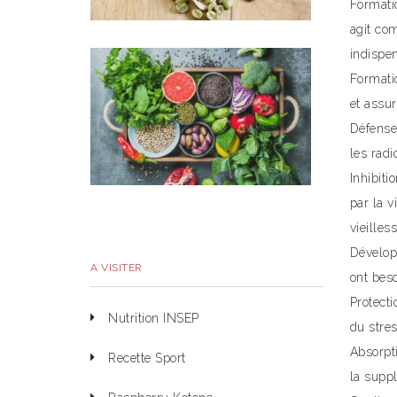
Formatio
agit co
indispen
Formatio
et assur
Défense 
les radi
Inhibit
par la 
vieilless
Dévelop
A VISITER
ont bes
Protect
Nutrition INSEP
du stres
Absorpti
Recette Sport
la suppl