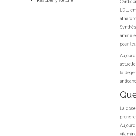
Raspberry Ketone
Cardiopr
LDL, em
athérom
Synthèse
aminé e
pour leu
Aujourd’
actuell
la dégé
antican
Que
La dose
prendre
Aujourd
vitamine