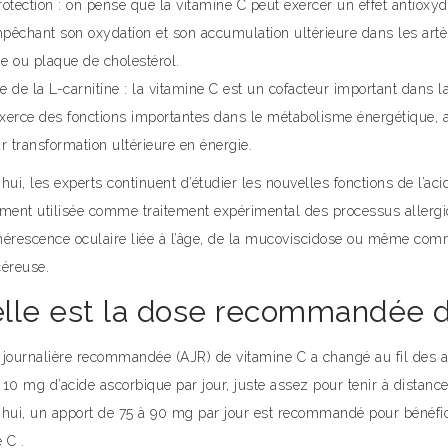
otection : on pense que la vitamine C peut exercer un effet antioxy
pêchant son oxydation et son accumulation ultérieure dans les art
e ou plaque de cholestérol.
 de la L-carnitine : la vitamine C est un cofacteur important dans la
xerce des fonctions importantes dans le métabolisme énergétique, 
r transformation ultérieure en énergie.
hui, les experts continuent d’étudier les nouvelles fonctions de l’ac
ement utilisée comme traitement expérimental des processus allerg
nérescence oculaire liée à l’âge, de la mucoviscidose ou même com
céreuse.
lle est la dose recommandée d
 journalière recommandée (AJR) de vitamine C a changé au fil des a
 10 mg d’acide ascorbique par jour, juste assez pour tenir à distan
’hui, un apport de 75 à 90 mg par jour est recommandé pour bénéfici
 C .