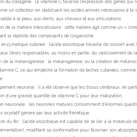
n du collagène : la vitamine C favorise l’expression des gènes qui r
mme un cofacteur en stabilisant les acides aminés nécessaires à la
sable à la peau, aux dents, aux cheveux et aux articulations.
n de la matière intercellulaire : cette matière agit comme un « cimen
ant la stabilité des composants de l’organisme.
enzymatique cutanée : l’acide ascorbique travaille de concert avec l
caux libres responsables, au moins en partie, du vieillissement de l
ion de la mélanogénèse : la mélanogénèse, ou la création de mélanoc
vitamine C, ce qui empêche la formation de taches cutanées, comme
e.
pement neuronal : il a été observé que les tissus cérébraux, en par
oin d’une grande quantité de vitamine C pour leur maturation.
ion neuronale : les neurones matures consomment d’énormes quantit
s oxydatif généré par leur activité frénétique.
on du fer : l’acide ascorbique est capable de se lier à la molécule d
émentation), modifiant sa conformation pour favoriser son absorption