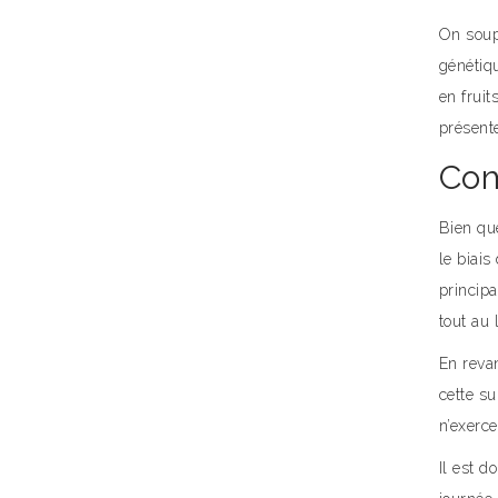
On soupç
génétiq
en frui
présent
Com
Bien que
le biais
principa
tout au 
En revan
cette su
n’exerce
Il est d