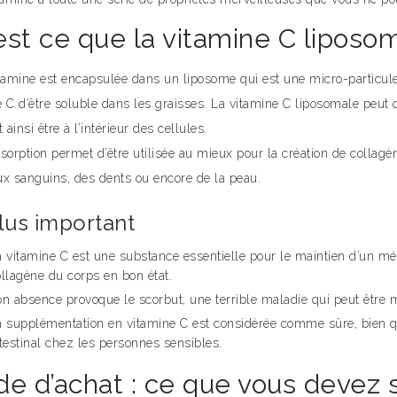
est ce que la vitamine C liposo
itamine est encapsulée dans un liposome qui est une micro-particule
 C d’être soluble dans les graisses. La vitamine C liposomale peut do
t ainsi être à l’intérieur des cellules.
sorption permet d’être utilisée au mieux pour la création de collag
ux sanguins, des dents ou encore de la peau.
lus important
 vitamine C est une substance essentielle pour le maintien d’un mé
llagène du corps en bon état.
n absence provoque le scorbut, une terrible maladie qui peut être m
a supplémentation en vitamine C est considérée comme sûre, bien qu
testinal chez les personnes sensibles.
de d’achat : ce que vous devez s