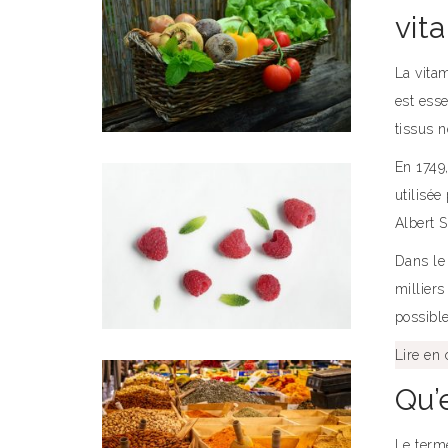
vit
La vitam
est esse
tissus n
En 1749
utilisée
Albert 
Dans le
milliers
possible
Lire en
Qu’
Le terme