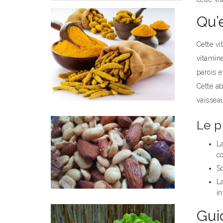
Qu’
Cette v
vitamine
parois e
Cette ab
vaissea
Le p
La
co
So
L
in
Gui