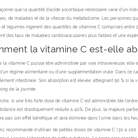
onne que la quantité d’acide ascorbique nécessaire varie d’un indivi
ues, de maladies et de la vitesse du métabolisme. Les personnes qui
ts et légumes ingèrent des quantités de vitamine C comprises entre
ent des taux de maladies cardiovasculaires plus faibles et une espé
ment la vitamine C est-elle ab
 la vitamine C puisse être administrée par voie intraveineuse, elle
 d’un régime alimentaire ou d’une supplémentation orale. Dans ce cas
lement intestinale. Son absorption est élevée, atteignant 90 % si la 
long de la journée.
che, si une très forte dose de vitamine C est administrée (de l’ord
bstance est drastiquement réduite à 40%. De plus, la majeure partie
ra pas son effet bénéfique et sera éliminée dans l’urine dans les heu
onc recommandé d’utiliser de petites doses de vitamine C (30 à 100 