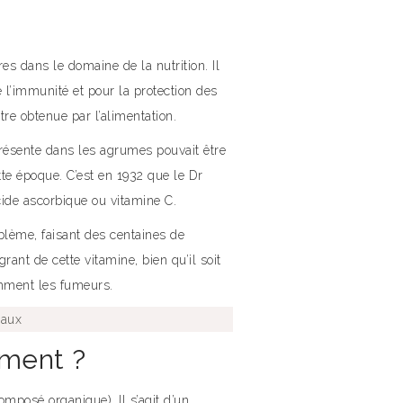
es dans le domaine de la nutrition. Il
e l’immunité et pour la protection des
tre obtenue par l’alimentation.
résente dans les agrumes pouvait être
tte époque. C’est en 1932 que le Dr
ide ascorbique ou vitamine C.
blème, faisant des centaines de
rant de cette vitamine, bien qu’il soit
amment les fumeurs.
raux
ement ?
omposé organique). Il s’agit d’un