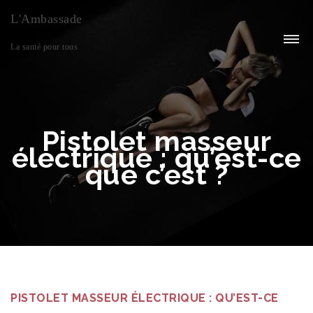
L'Ambassade
La santé pour tous
Pistolet masseur
électrique : qu’est-ce
que c’est ?
PISTOLET MASSEUR ÉLECTRIQUE : QU’EST-CE