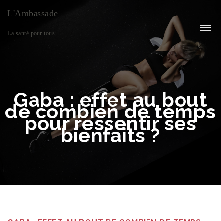
L'Ambassade
La santé pour tous
Gaba : effet au bout
de combien de temps
pour ressentir ses
bienfaits ?